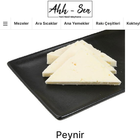
İçeriğe
geç
Mezeler
Ara Sıcaklar
Ana Yemekler
Rakı Çeşitleri
Koktey
Peynir