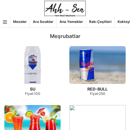
İçeriğe
geç
Mezeler
Ara Sıcaklar
Ana Yemekler
Rakı Çeşitleri
Koktey
Meşrubatlar
SU
RED-BULL
Fiyat:100
Fiyat:250