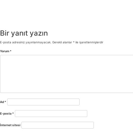
Bir yanıt yazın
E-posta adresiniz yayınlanmayacak.
Gerekli alanlar
*
ile işaretlenmişlerdir
Yorum
*
Ad
*
E-posta
*
İnternet sitesi