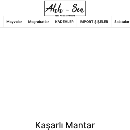
l
Meyveler
Meşrubatlar
KADEHLER
IMPORT ŞİŞELER
Salatalar
Kaşarlı Mantar