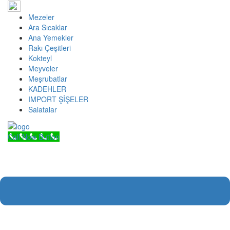
İçeriğe
geç
Mezeler
Ara Sıcaklar
Ana Yemekler
Rakı Çeşitleri
Kokteyl
Meyveler
Meşrubatlar
KADEHLER
IMPORT ŞİŞELER
Salatalar
Call Now Button