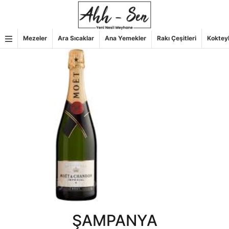
İçeriğe
geç
Mezeler
Ara Sıcaklar
Ana Yemekler
Rakı Çeşitleri
Koktey
ŞAMPANYA