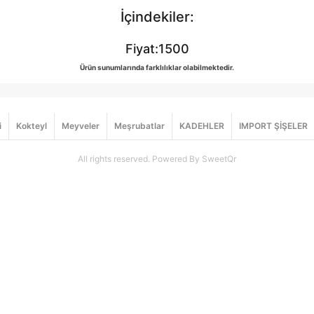
İçindekiler:
Fiyat:1500
Ürün sunumlarında farklılıklar olabilmektedir.
i
Kokteyl
Meyveler
Meşrubatlar
KADEHLER
IMPORT ŞİŞELER
All rights reserved. Powered By SweetQr