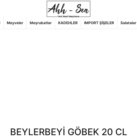
l
Meyveler
Meşrubatlar
KADEHLER
IMPORT ŞİŞELER
Salatalar
BEYLERBEYİ GÖBEK 20 CL